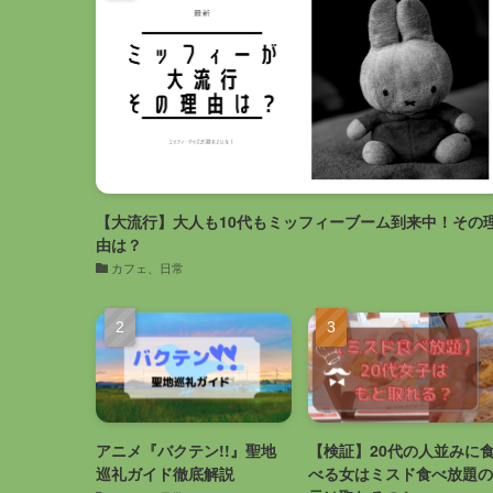
【大流行】大人も10代もミッフィーブーム到来中！その
由は？
カフェ、日常
アニメ『バクテン!!』聖地
【検証】20代の人並みに
巡礼ガイド徹底解説
べる女はミスド食べ放題の