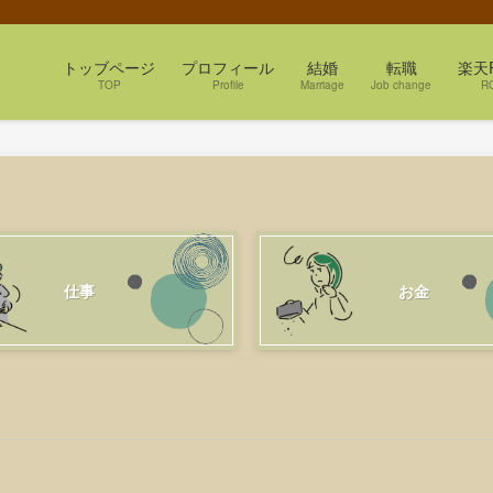
トッブページ
プロフィール
結婚
転職
楽天
TOP
Profile
Marriage
Job change
R
仕事
お金