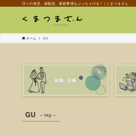
日々の発見、体験談、家庭事情をぶっちゃける！ | くまつまさん
ホーム
GU
結婚、妊娠
GU
– tag –