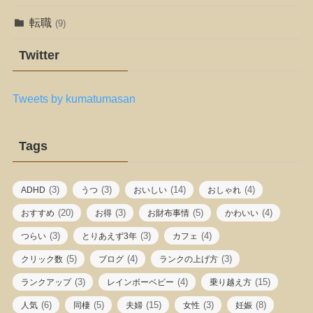
転職
(9)
Twitter
Tweets by kumatumasan
Tags
(3)
(3)
(14)
(4)
ADHD
うつ
おいしい
おしゃれ
(20)
(3)
(5)
(4)
おすすめ
お得
お財布事情
かわいい
(3)
(3)
(4)
つらい
とりあえず3年
カフェ
(5)
(4)
(3)
クリック数
ブログ
ランクの上げ方
(3)
(4)
(15)
ランクアップ
レインボーベビー
乗り越え方
(6)
(5)
(15)
(3)
(8)
人気
同棲
夫婦
女性
妊娠