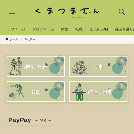
トッブページ
プロフィール
結婚
転職
楽天ROOM
死産を乗り
ホーム
PayPay
結婚、妊娠
仕事
お金
カフェ、日常
PayPay
– tag –