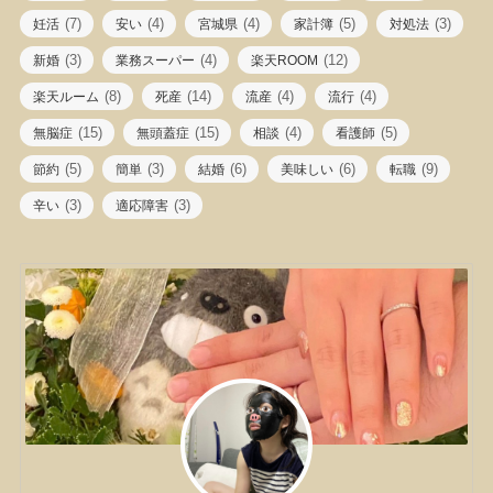
(7)
(4)
(4)
(5)
(3)
妊活
安い
宮城県
家計簿
対処法
(3)
(4)
(12)
新婚
業務スーパー
楽天ROOM
(8)
(14)
(4)
(4)
楽天ルーム
死産
流産
流行
(15)
(15)
(4)
(5)
無脳症
無頭蓋症
相談
看護師
(5)
(3)
(6)
(6)
(9)
節約
簡単
結婚
美味しい
転職
(3)
(3)
辛い
適応障害