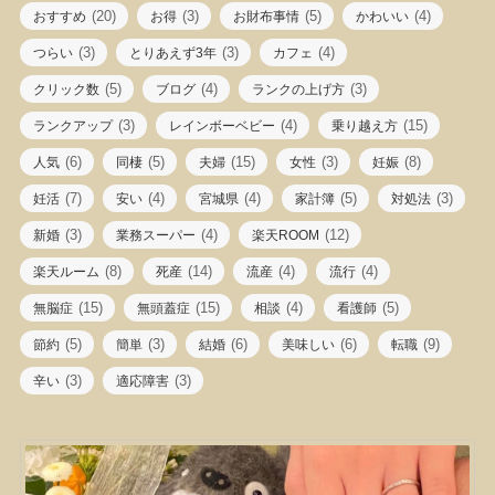
(20)
(3)
(5)
(4)
おすすめ
お得
お財布事情
かわいい
(3)
(3)
(4)
つらい
とりあえず3年
カフェ
(5)
(4)
(3)
クリック数
ブログ
ランクの上げ方
(3)
(4)
(15)
ランクアップ
レインボーベビー
乗り越え方
(6)
(5)
(15)
(3)
(8)
人気
同棲
夫婦
女性
妊娠
(7)
(4)
(4)
(5)
(3)
妊活
安い
宮城県
家計簿
対処法
(3)
(4)
(12)
新婚
業務スーパー
楽天ROOM
(8)
(14)
(4)
(4)
楽天ルーム
死産
流産
流行
(15)
(15)
(4)
(5)
無脳症
無頭蓋症
相談
看護師
(5)
(3)
(6)
(6)
(9)
節約
簡単
結婚
美味しい
転職
(3)
(3)
辛い
適応障害