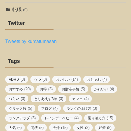
転職
(9)
Twitter
Tweets by kumatumasan
Tags
(3)
(3)
(14)
(4)
ADHD
うつ
おいしい
おしゃれ
(20)
(3)
(5)
(4)
おすすめ
お得
お財布事情
かわいい
(3)
(3)
(4)
つらい
とりあえず3年
カフェ
(5)
(4)
(3)
クリック数
ブログ
ランクの上げ方
(3)
(4)
(15)
ランクアップ
レインボーベビー
乗り越え方
(6)
(5)
(15)
(3)
(8)
人気
同棲
夫婦
女性
妊娠