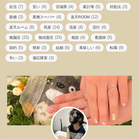
(7)
(4)
(4)
(5)
(3)
妊活
安い
宮城県
家計簿
対処法
(3)
(4)
(12)
新婚
業務スーパー
楽天ROOM
(8)
(14)
(4)
(4)
楽天ルーム
死産
流産
流行
(15)
(15)
(4)
(5)
無脳症
無頭蓋症
相談
看護師
(5)
(3)
(6)
(6)
(9)
節約
簡単
結婚
美味しい
転職
(3)
(3)
辛い
適応障害