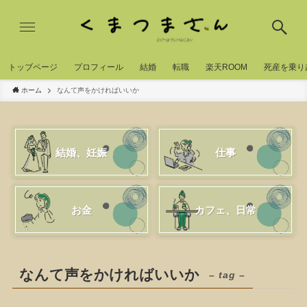
トッブページ
プロフィール
結婚
転職
楽天ROOM
死産を乗り
ホーム
なんて声をかければいいか
結婚、妊娠
仕事
お金
カフェ、日常
なんて声をかければいいか
– tag –