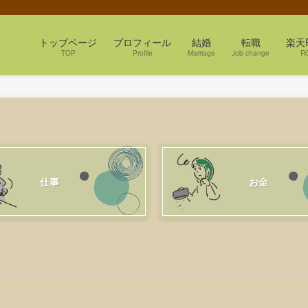
トッブページ
プロフィール
結婚
転職
楽天
TOP
Profile
Marriage
Job change
R
仕事
お金