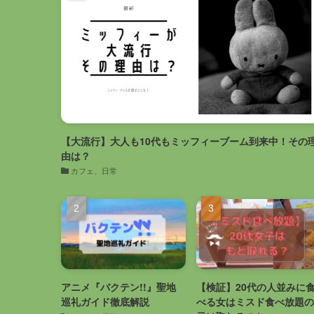
【大流行】大人も10代もミッフィーブーム到来中！その
由は？
カフェ、日常
アニメ『バクテン!!』聖地
【検証】20代の人並みに
巡礼ガイド徹底解説
べる女はミスド食べ放題の