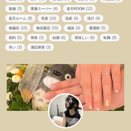
(3)
(4)
(12)
新婚
業務スーパー
楽天ROOM
(8)
(14)
(4)
(4)
楽天ルーム
死産
流産
流行
(15)
(15)
(4)
(5)
無脳症
無頭蓋症
相談
看護師
(5)
(3)
(6)
(6)
(9)
節約
簡単
結婚
美味しい
転職
(3)
(3)
辛い
適応障害