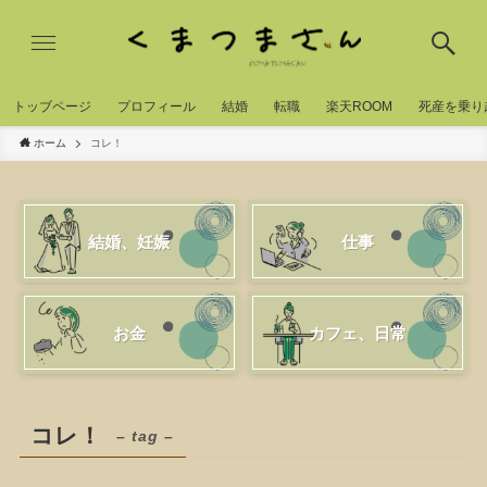
トッブページ
プロフィール
結婚
転職
楽天ROOM
死産を乗り
ホーム
コレ！
結婚、妊娠
仕事
お金
カフェ、日常
コレ！
– tag –