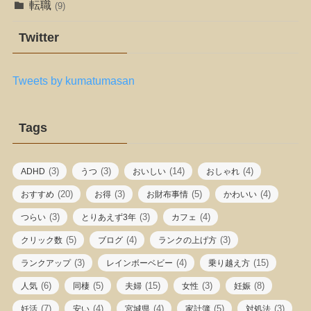
転職
(9)
Twitter
Tweets by kumatumasan
Tags
(3)
(3)
(14)
(4)
ADHD
うつ
おいしい
おしゃれ
(20)
(3)
(5)
(4)
おすすめ
お得
お財布事情
かわいい
(3)
(3)
(4)
つらい
とりあえず3年
カフェ
(5)
(4)
(3)
クリック数
ブログ
ランクの上げ方
(3)
(4)
(15)
ランクアップ
レインボーベビー
乗り越え方
(6)
(5)
(15)
(3)
(8)
人気
同棲
夫婦
女性
妊娠
(7)
(4)
(4)
(5)
(3)
妊活
安い
宮城県
家計簿
対処法