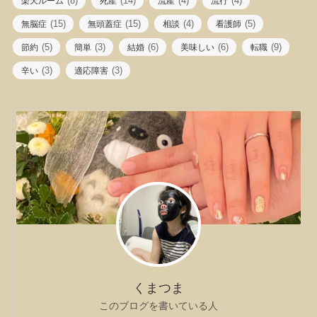
(8)
(14)
(4)
(4)
楽天ルーム
死産
流産
流行
(15)
(15)
(4)
(5)
無脳症
無頭蓋症
相談
看護師
(5)
(3)
(6)
(6)
(9)
節約
簡単
結婚
美味しい
転職
(3)
(3)
辛い
適応障害
くまつま
このブログを書いている人