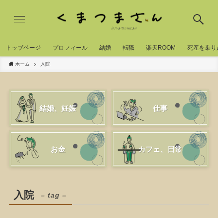
トッブページ
プロフィール
結婚
転職
楽天ROOM
死産を乗り
ホーム
入院
結婚、妊娠
仕事
お金
カフェ、日常
入院
– tag –