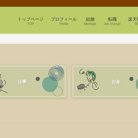
トッブページ
プロフィール
結婚
転職
楽天
TOP
Profile
Marriage
Job change
R
仕事
お金