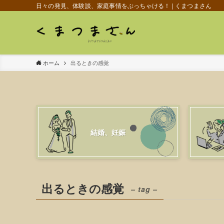
日々の発見、体験談、家庭事情をぶっちゃける！ | くまつまさん
ホーム
出るときの感覚
結婚、妊娠
出るときの感覚
– tag –