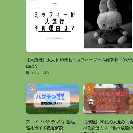
【大流行】大人も10代もミッフィーブーム到来中！その
由は？
カフェ、日常
アニメ『バクテン!!』聖地
【検証】20代の人並みに
巡礼ガイド徹底解説
べる女はミスド食べ放題の