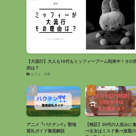
【大流行】大人も10代もミッフィーブーム到来中！その
由は？
カフェ、日常
アニメ『バクテン!!』聖地
【検証】20代の人並みに
巡礼ガイド徹底解説
べる女はミスド食べ放題の