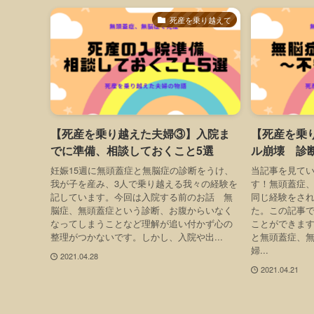
死産を乗り越えて
【死産を乗り越えた夫婦③】入院ま
【死産を乗
でに準備、相談しておくこと5選
ル崩壊 診
妊娠15週に無頭蓋症と無脳症の診断をうけ、
当記事を見て
我が子を産み、3人で乗り越える我々の経験を
す！無頭蓋症
記しています。今回は入院する前のお話 無
同じ経験をさ
脳症、無頭蓋症という診断、お腹からいなく
た。この記事
なってしまうことなど理解が追い付かず心の
ことができま
整理がつかないです。しかし、入院や出...
と無頭蓋症、
婦...
2021.04.28
2021.04.21