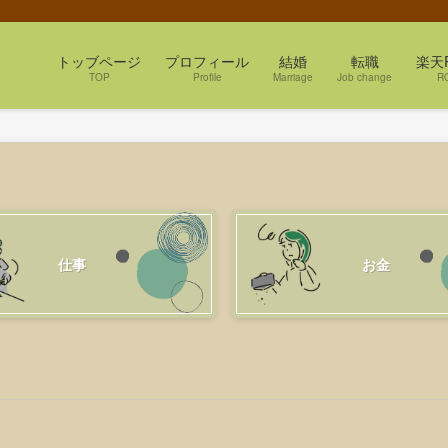
トッブページ
プロフィール
結婚
転職
楽天
TOP
Profile
Marriage
Job change
R
仕事
お金