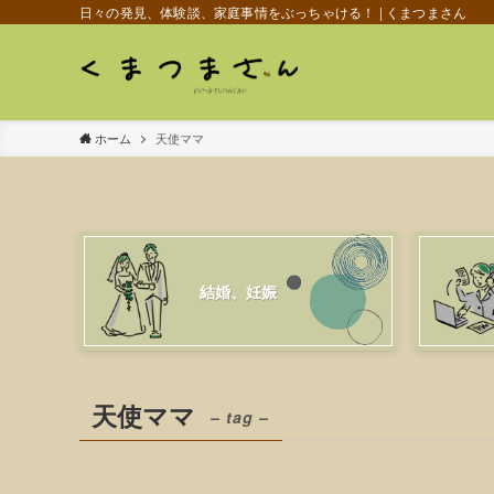
日々の発見、体験談、家庭事情をぶっちゃける！ | くまつまさん
ホーム
天使ママ
結婚、妊娠
天使ママ
– tag –