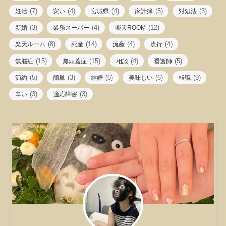
(7)
(4)
(4)
(5)
(3)
妊活
安い
宮城県
家計簿
対処法
(3)
(4)
(12)
新婚
業務スーパー
楽天ROOM
(8)
(14)
(4)
(4)
楽天ルーム
死産
流産
流行
(15)
(15)
(4)
(5)
無脳症
無頭蓋症
相談
看護師
(5)
(3)
(6)
(6)
(9)
節約
簡単
結婚
美味しい
転職
(3)
(3)
辛い
適応障害