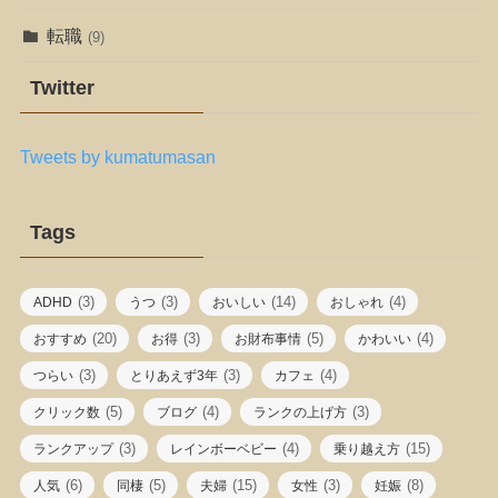
転職
(9)
Twitter
Tweets by kumatumasan
Tags
(3)
(3)
(14)
(4)
ADHD
うつ
おいしい
おしゃれ
(20)
(3)
(5)
(4)
おすすめ
お得
お財布事情
かわいい
(3)
(3)
(4)
つらい
とりあえず3年
カフェ
(5)
(4)
(3)
クリック数
ブログ
ランクの上げ方
(3)
(4)
(15)
ランクアップ
レインボーベビー
乗り越え方
(6)
(5)
(15)
(3)
(8)
人気
同棲
夫婦
女性
妊娠