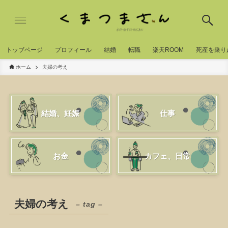
トッブページ
プロフィール
結婚
転職
楽天ROOM
死産を乗り
ホーム
夫婦の考え
結婚、妊娠
仕事
お金
カフェ、日常
夫婦の考え
– tag –