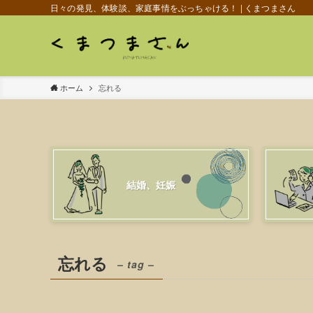
日々の発見、体験談、家庭事情をぶっちゃける！ | くまつまさん
ホーム
忘れる
結婚、妊娠
忘れる
– tag –