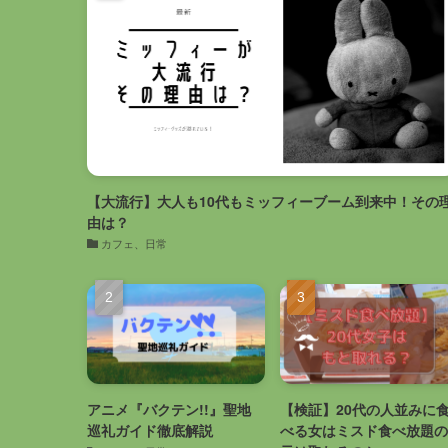
【大流行】大人も10代もミッフィーブーム到来中！その
由は？
カフェ、日常
アニメ『バクテン!!』聖地
【検証】20代の人並みに
巡礼ガイド徹底解説
べる女はミスド食べ放題の