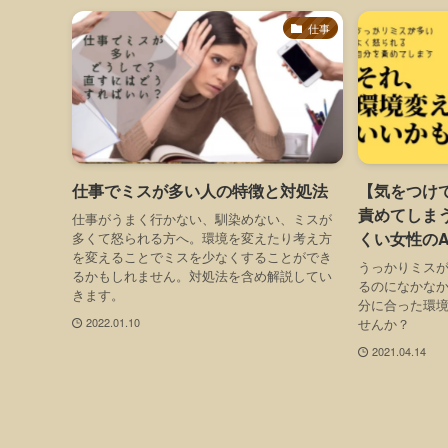
仕事
仕事でミスが多い人の特徴と対処法
【気をつけ
責めてしま
仕事がうまく行かない、馴染めない、ミスが
くい女性のA
多くて怒られる方へ。環境を変えたり考え方
を変えることでミスを少なくすることができ
うっかりミス
るかもしれません。対処法を含め解説してい
るのになかな
きます。
分に合った環
せんか？
2022.01.10
2021.04.14