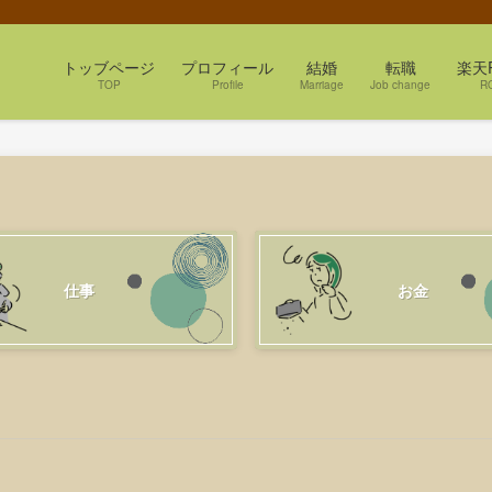
トッブページ
プロフィール
結婚
転職
楽天
TOP
Profile
Marriage
Job change
R
仕事
お金