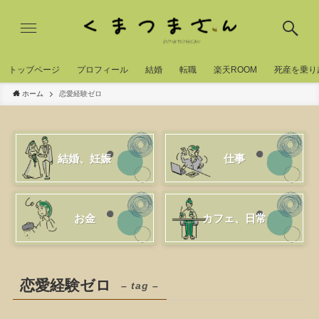
トッブページ
プロフィール
結婚
転職
楽天ROOM
死産を乗り
ホーム
恋愛経験ゼロ
結婚、妊娠
仕事
お金
カフェ、日常
恋愛経験ゼロ
– tag –