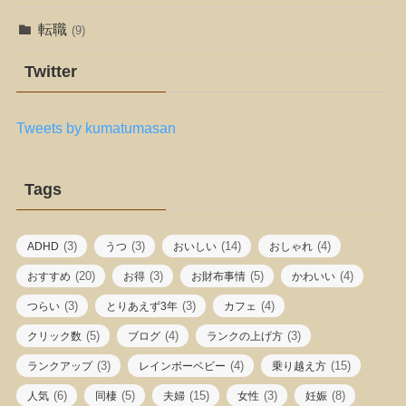
転職
(9)
Twitter
Tweets by kumatumasan
Tags
(3)
(3)
(14)
(4)
ADHD
うつ
おいしい
おしゃれ
(20)
(3)
(5)
(4)
おすすめ
お得
お財布事情
かわいい
(3)
(3)
(4)
つらい
とりあえず3年
カフェ
(5)
(4)
(3)
クリック数
ブログ
ランクの上げ方
(3)
(4)
(15)
ランクアップ
レインボーベビー
乗り越え方
(6)
(5)
(15)
(3)
(8)
人気
同棲
夫婦
女性
妊娠