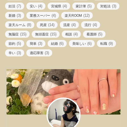
(7)
(4)
(4)
(5)
(3)
妊活
安い
宮城県
家計簿
対処法
(3)
(4)
(12)
新婚
業務スーパー
楽天ROOM
(8)
(14)
(4)
(4)
楽天ルーム
死産
流産
流行
(15)
(15)
(4)
(5)
無脳症
無頭蓋症
相談
看護師
(5)
(3)
(6)
(6)
(9)
節約
簡単
結婚
美味しい
転職
(3)
(3)
辛い
適応障害