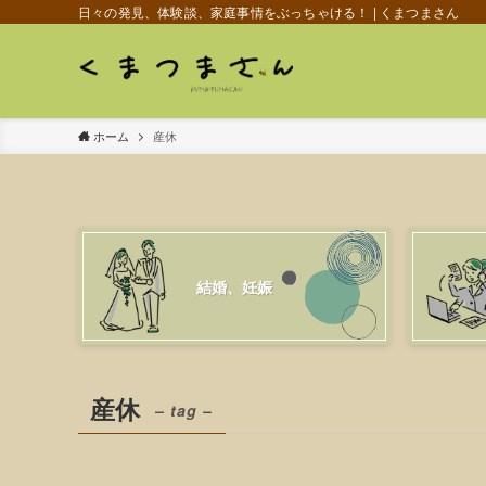
日々の発見、体験談、家庭事情をぶっちゃける！ | くまつまさん
ホーム
産休
結婚、妊娠
産休
– tag –