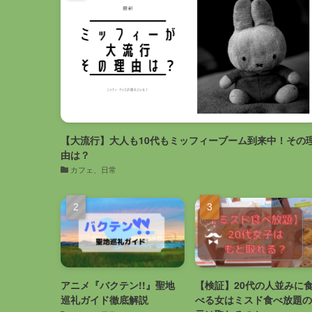
【大流行】大人も10代もミッフィーブーム到来中！その
由は？
カフェ、日常
アニメ『バクテン!!』聖地
【検証】20代の人並みに
巡礼ガイド徹底解説
べる女はミスド食べ放題の