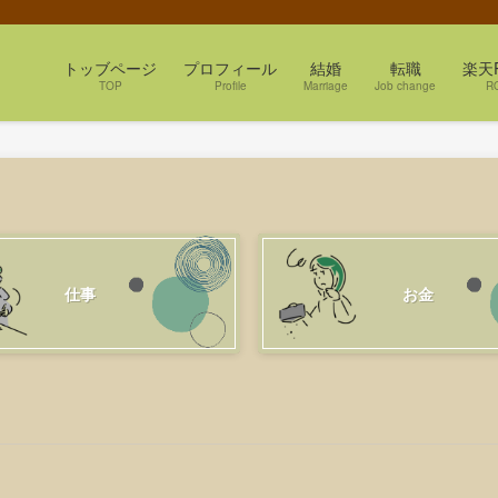
トッブページ
プロフィール
結婚
転職
楽天
TOP
Profile
Marriage
Job change
R
仕事
お金