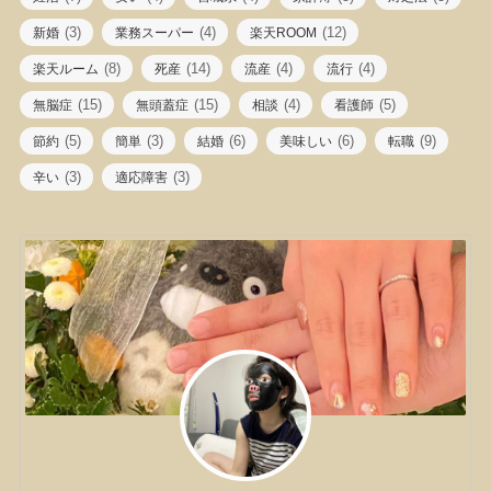
(3)
(4)
(12)
新婚
業務スーパー
楽天ROOM
(8)
(14)
(4)
(4)
楽天ルーム
死産
流産
流行
(15)
(15)
(4)
(5)
無脳症
無頭蓋症
相談
看護師
(5)
(3)
(6)
(6)
(9)
節約
簡単
結婚
美味しい
転職
(3)
(3)
辛い
適応障害