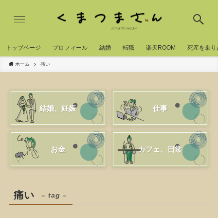
トッブページ
プロフィール
結婚
転職
楽天ROOM
死産を乗り
ホーム
痛い
結婚、妊娠
仕事
お金
カフェ、日常
痛い
– tag –