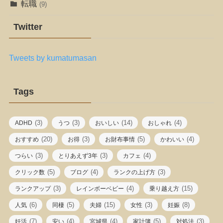
転職
(9)
Twitter
Tweets by kumatumasan
Tags
(3)
(3)
(14)
(4)
ADHD
うつ
おいしい
おしゃれ
(20)
(3)
(5)
(4)
おすすめ
お得
お財布事情
かわいい
(3)
(3)
(4)
つらい
とりあえず3年
カフェ
(5)
(4)
(3)
クリック数
ブログ
ランクの上げ方
(3)
(4)
(15)
ランクアップ
レインボーベビー
乗り越え方
(6)
(5)
(15)
(3)
(8)
人気
同棲
夫婦
女性
妊娠
(7)
(4)
(4)
(5)
(3)
妊活
安い
宮城県
家計簿
対処法