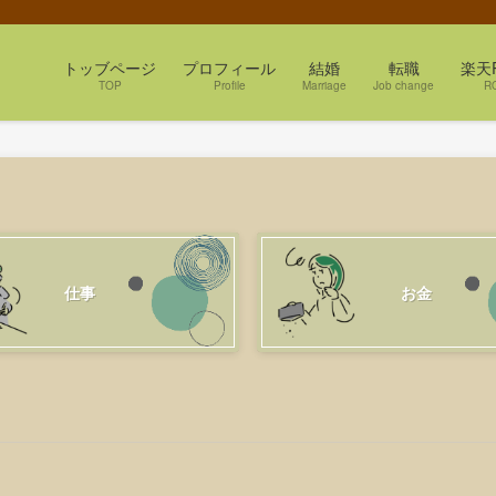
トッブページ
プロフィール
結婚
転職
楽天
TOP
Profile
Marriage
Job change
R
仕事
お金