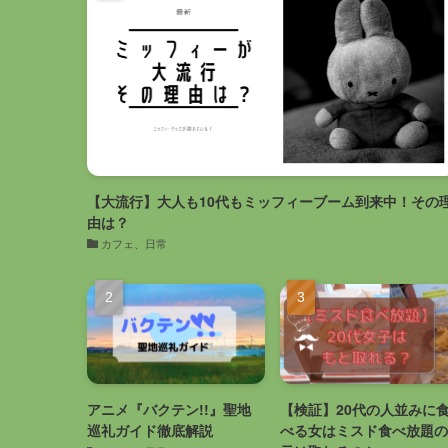
【大流行】大人も10代もミッフィーブーム到来中！その
由は？
カフェ、日常
アニメ『バクテン!!』聖地
【検証】20代の人並みに
巡礼ガイド徹底解説
べる女はミスド食べ放題の