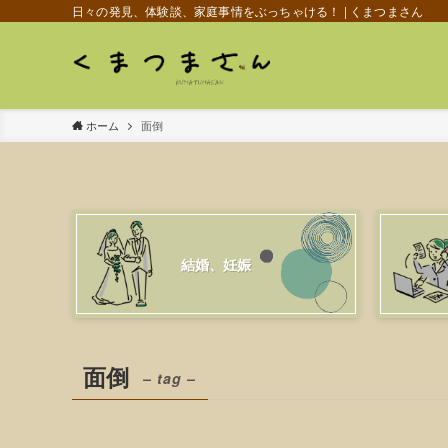
日々の発見、体験談、家庭事情をぶっちゃける！ | くまつまさん
ホーム
面倒
結婚、妊娠
面倒
– tag –