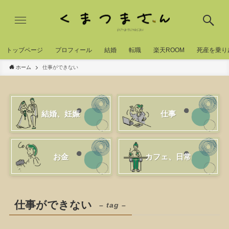
トッブページ
プロフィール
結婚
転職
楽天ROOM
死産を乗り
ホーム
仕事ができない
結婚、妊娠
仕事
お金
カフェ、日常
仕事ができない
– tag –