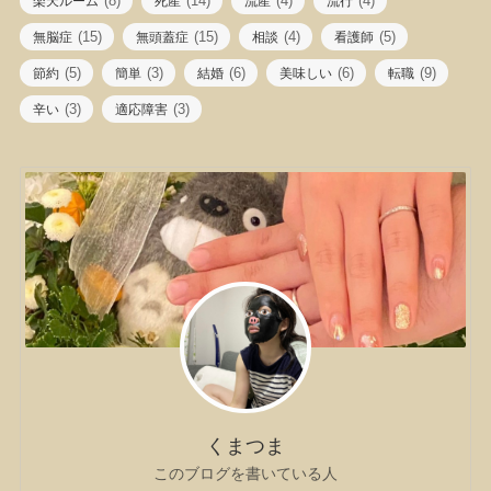
(8)
(14)
(4)
(4)
楽天ルーム
死産
流産
流行
(15)
(15)
(4)
(5)
無脳症
無頭蓋症
相談
看護師
(5)
(3)
(6)
(6)
(9)
節約
簡単
結婚
美味しい
転職
(3)
(3)
辛い
適応障害
くまつま
このブログを書いている人