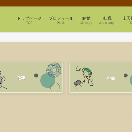
トッブページ
プロフィール
結婚
転職
楽天
TOP
Profile
Marriage
Job change
R
仕事
お金