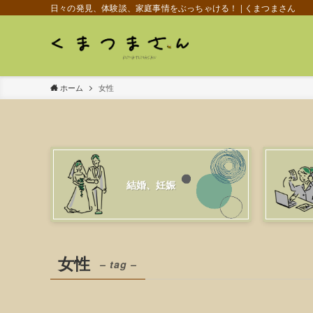
日々の発見、体験談、家庭事情をぶっちゃける！ | くまつまさん
ホーム
女性
結婚、妊娠
女性
– tag –