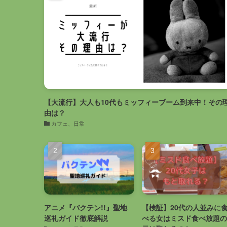
【大流行】大人も10代もミッフィーブーム到来中！その
由は？
カフェ、日常
アニメ『バクテン!!』聖地
【検証】20代の人並みに
巡礼ガイド徹底解説
べる女はミスド食べ放題の