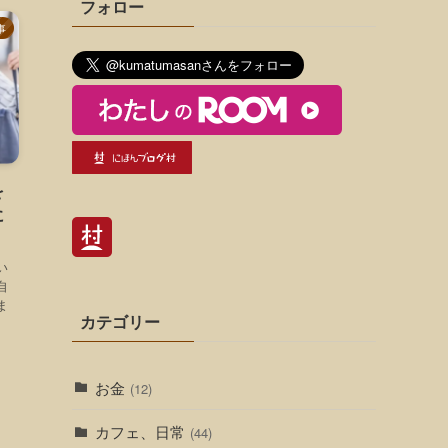
フォロー
事
を
に
い
自
ま
カテゴリー
お金
(12)
カフェ、日常
(44)