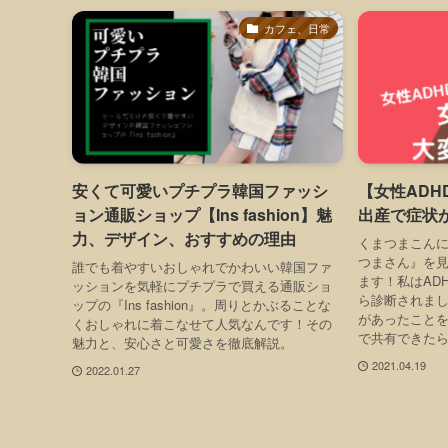
カフェ、日常
安くて可愛いプチプラ韓国ファッシ
【女性AD
ョン通販ショップ【Ins fashion】魅
出産で症状
力、デザイン、おすすめの理由
くまつまこんに
つまさん』を
誰でも着やすいおしゃれでかわいい韓国ファ
ます！私はAD
ッションを気軽にプチプラで買える通販ショ
ら診断されま
ップの『Ins fashion』。周りとかぶることな
があったこと
くおしゃれに着こなせて人気なんです！その
で共有できたら
魅力と、安心さと可愛さを徹底解説。
2021.04.19
2022.01.27