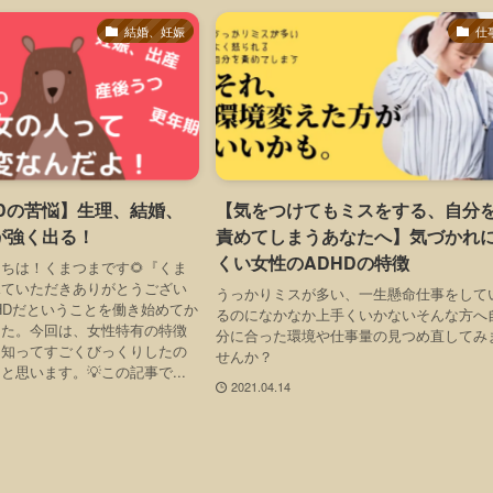
結婚、妊娠
仕
HDの苦悩】生理、結婚、
【気をつけてもミスをする、自分
が強く出る！
責めてしまうあなたへ】気づかれ
くい女性のADHDの特徴
ちは！くまつまです🌻『くま
見ていただきありがとうござい
うっかりミスが多い、一生懸命仕事をして
HDだということを働き始めてか
るのになかなか上手くいかないそんな方へ
した。今回は、女性特有の特徴
分に合った環境や仕事量の見つめ直してみ
を知ってすごくびっくりしたの
せんか？
と思います。💡この記事で...
2021.04.14