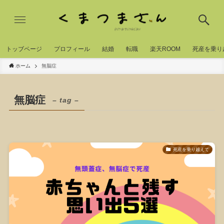
トッブページ
プロフィール
結婚
転職
楽天ROOM
死産を乗り
ホーム
無脳症
無脳症
– tag –
死産を乗り越えて