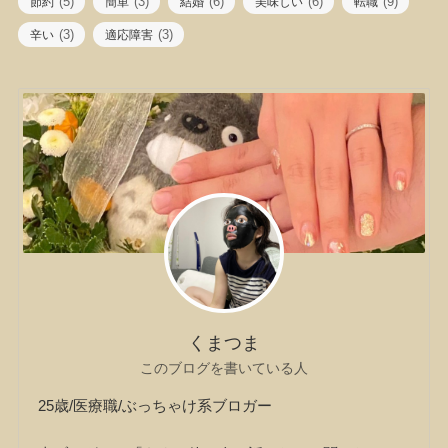
(5)
(3)
(6)
(6)
(9)
節約
簡単
結婚
美味しい
転職
(3)
(3)
辛い
適応障害
くまつま
このブログを書いている人
25歳/医療職/ぶっちゃけ系ブロガー