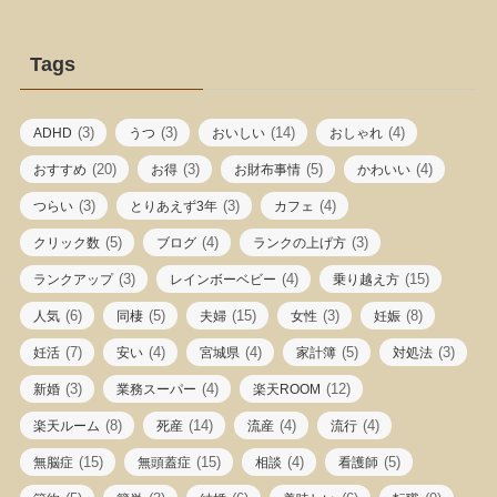
Tags
(3)
(3)
(14)
(4)
ADHD
うつ
おいしい
おしゃれ
(20)
(3)
(5)
(4)
おすすめ
お得
お財布事情
かわいい
(3)
(3)
(4)
つらい
とりあえず3年
カフェ
(5)
(4)
(3)
クリック数
ブログ
ランクの上げ方
(3)
(4)
(15)
ランクアップ
レインボーベビー
乗り越え方
(6)
(5)
(15)
(3)
(8)
人気
同棲
夫婦
女性
妊娠
(7)
(4)
(4)
(5)
(3)
妊活
安い
宮城県
家計簿
対処法
(3)
(4)
(12)
新婚
業務スーパー
楽天ROOM
(8)
(14)
(4)
(4)
楽天ルーム
死産
流産
流行
(15)
(15)
(4)
(5)
無脳症
無頭蓋症
相談
看護師