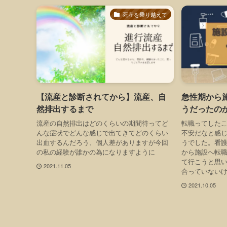
死産を乗り越えて
【流産と診断されてから】流産、自
急性期から
然排出するまで
うだったの
流産の自然排出はどのくらいの期間待ってど
転職ってした
んな症状でどんな感じで出てきてどのくらい
不安だなと感
出血するんだろう、個人差がありますが今回
うでした。看護
の私の経験が誰かの為になりますように
から施設へ転
て行こうと思
2021.11.05
合っていないけ
2021.10.05