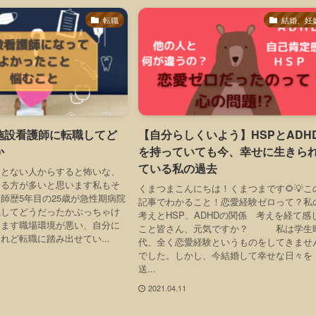
転職
結婚、妊
施設看護師に転職してど
【自分らしくいよう】HSPとADH
か
を持っていても今、幸せに生きら
ている私の過去
ことない人からすると怖いな、
じる方が多いと思います私もそ
くまつまこんにちは！くまつまです🌻💡こ
師歴5年目の25歳が急性期病院
記事でわかること！恋愛経験ゼロって？私
職してどうだったかぶっちゃけ
考えとHSP、ADHDの関係 考えを経て感
います職場環境が悪い、自分に
こと皆さん、元気ですか？ 私は学生
れど転職に踏み出せてい...
代、全く恋愛経験というものをしてきませ
でした。しかし、今結婚して幸せな日々を
送...
2021.04.11