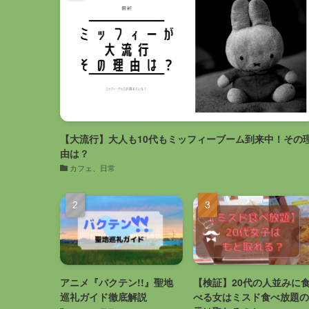
【大流行】大人も10代もミッフィーブーム到来中！その
由は？
カフェ、日常
アニメ『バクテン!!』聖地
【検証】20代の人並みに
巡礼ガイド徹底解説
べる女はミスド食べ放題の