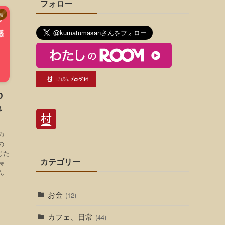
フォロー
娠
D
れ
の
の
じた
カテゴリー
時
ん
お金
(12)
カフェ、日常
(44)