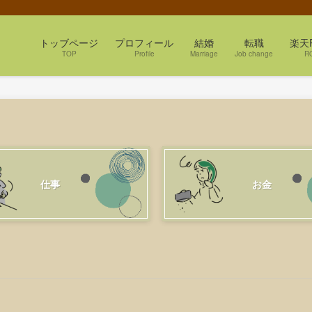
トッブページ
プロフィール
結婚
転職
楽天
TOP
Profile
Marriage
Job change
R
仕事
お金