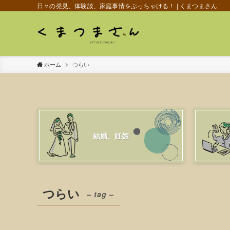
日々の発見、体験談、家庭事情をぶっちゃける！ | くまつまさん
ホーム
つらい
結婚、妊娠
つらい
– tag –