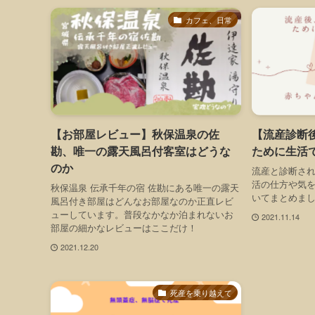
カフェ、日常
【お部屋レビュー】秋保温泉の佐
【流産診断
勘、唯一の露天風呂付客室はどうな
ために生活
のか
流産と診断さ
活の仕方や気
秋保温泉 伝承千年の宿 佐勘にある唯一の露天
いてまとめま
風呂付き部屋はどんなお部屋なのか正直レビ
ューしています。普段なかなか泊まれないお
2021.11.14
部屋の細かなレビューはここだけ！
2021.12.20
死産を乗り越えて