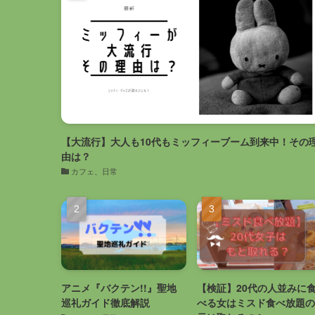
【大流行】大人も10代もミッフィーブーム到来中！その
由は？
カフェ、日常
アニメ『バクテン!!』聖地
【検証】20代の人並みに
巡礼ガイド徹底解説
べる女はミスド食べ放題の