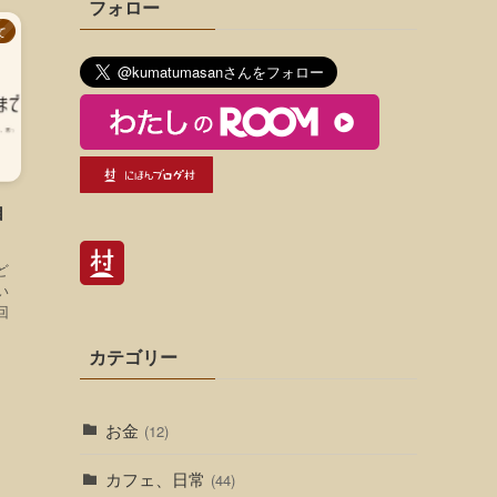
フォロー
て
自
ど
い
回
カテゴリー
お金
(12)
カフェ、日常
(44)