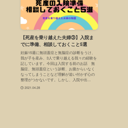
【死産を乗り越えた夫婦③】入院ま
でに準備、相談しておくこと5選
妊娠15週に無頭蓋症と無脳症の診断をうけ、
我が子を産み、3人で乗り越える我々の経験を
記しています。今回は入院する前のお話 無
脳症、無頭蓋症という診断、お腹からいなく
なってしまうことなど理解が追い付かず心の
整理がつかないです。しかし、入院や出...
2021.04.28