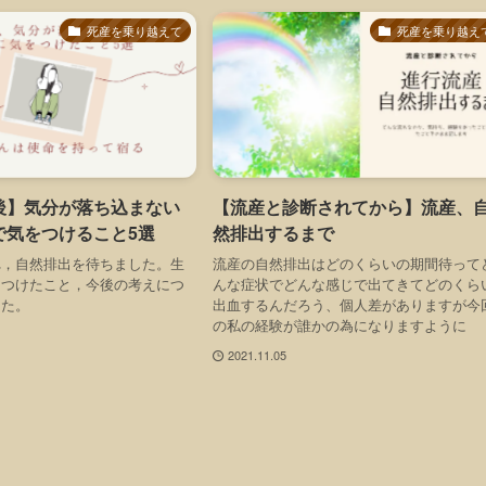
死産を乗り越えて
死産を乗り越え
後】気分が落ち込まない
【流産と診断されてから】流産、
で気をつけること5選
然排出するまで
れ，自然排出を待ちました。生
流産の自然排出はどのくらいの期間待って
をつけたこと，今後の考えにつ
んな症状でどんな感じで出てきてどのくら
した。
出血するんだろう、個人差がありますが今
の私の経験が誰かの為になりますように
2021.11.05