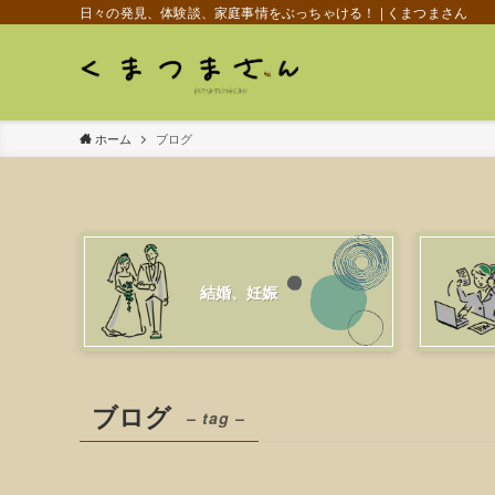
日々の発見、体験談、家庭事情をぶっちゃける！ | くまつまさん
ホーム
ブログ
結婚、妊娠
ブログ
– tag –