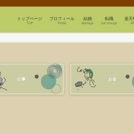
トッブページ
プロフィール
結婚
転職
楽天
TOP
Profile
Marriage
Job change
R
仕事
お金