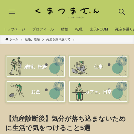
トッブページ
プロフィール
結婚
転職
楽天ROOM
死産を乗り
ホーム
結婚、妊娠
死産を乗り越えて
結婚、妊娠
仕事
お金
カフェ、日常
【流産診断後】気分が落ち込まないため
に生活で気をつけること5選