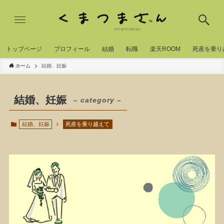
トッブページ
プロフィール
結婚
転職
楽天ROOM
死産を乗り
ホーム
結婚、妊娠
結婚、妊娠
– category –
結婚、妊娠
死産を乗り越えて