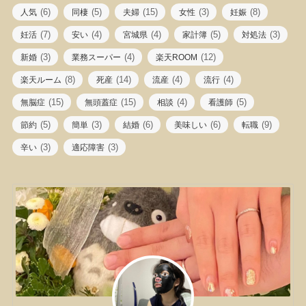
(6)
(5)
(15)
(3)
(8)
人気
同棲
夫婦
女性
妊娠
(7)
(4)
(4)
(5)
(3)
妊活
安い
宮城県
家計簿
対処法
(3)
(4)
(12)
新婚
業務スーパー
楽天ROOM
(8)
(14)
(4)
(4)
楽天ルーム
死産
流産
流行
(15)
(15)
(4)
(5)
無脳症
無頭蓋症
相談
看護師
(5)
(3)
(6)
(6)
(9)
節約
簡単
結婚
美味しい
転職
(3)
(3)
辛い
適応障害