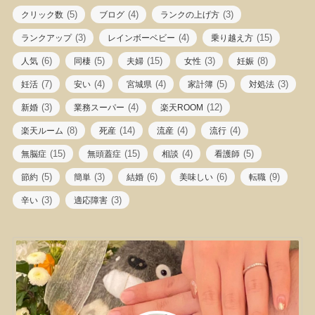
(5)
(4)
(3)
クリック数
ブログ
ランクの上げ方
(3)
(4)
(15)
ランクアップ
レインボーベビー
乗り越え方
(6)
(5)
(15)
(3)
(8)
人気
同棲
夫婦
女性
妊娠
(7)
(4)
(4)
(5)
(3)
妊活
安い
宮城県
家計簿
対処法
(3)
(4)
(12)
新婚
業務スーパー
楽天ROOM
(8)
(14)
(4)
(4)
楽天ルーム
死産
流産
流行
(15)
(15)
(4)
(5)
無脳症
無頭蓋症
相談
看護師
(5)
(3)
(6)
(6)
(9)
節約
簡単
結婚
美味しい
転職
(3)
(3)
辛い
適応障害