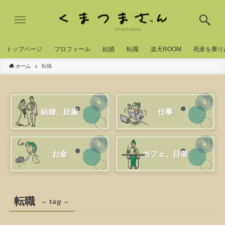
トッブページ
プロフィール
結婚
転職
楽天ROOM
死産を乗り
ホーム
転職
結婚、妊娠
仕事
お金
カフェ、日常
転職
– tag –