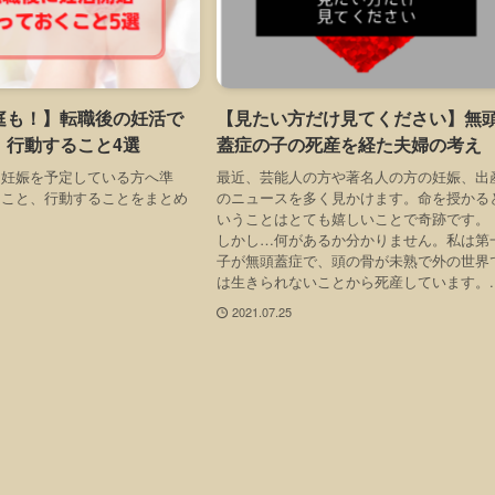
庭も！】転職後の妊活で
【見たい方だけ見てください】無
、行動すること4選
蓋症の子の死産を経た夫婦の考え
、妊娠を予定している方へ準
最近、芸能人の方や著名人の方の妊娠、出
くこと、行動することをまとめ
のニュースを多く見かけます。命を授かる
いうことはとても嬉しいことで奇跡です
しかし…何があるか分かりません。私は第
子が無頭蓋症で、頭の骨が未熟で外の世界
は生きられないことから死産しています。..
2021.07.25