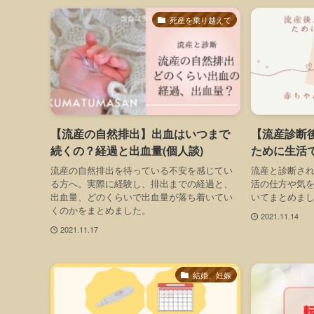
死産を乗り越えて
【流産の自然排出】出血はいつまで
【流産診断
続くの？経過と出血量(個人談)
ために生活
流産の自然排出を待っている不安を感じてい
流産と診断さ
る方へ。実際に経験し、排出までの経過と、
活の仕方や気
出血量、どのくらいで出血量が落ち着いてい
いてまとめま
くのかをまとめました。
2021.11.14
2021.11.17
結婚、妊娠