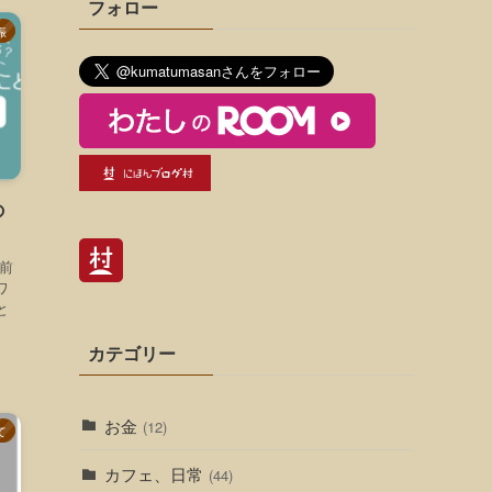
フォロー
娠
の
前
ワ
と
カテゴリー
お金
(12)
て
カフェ、日常
(44)