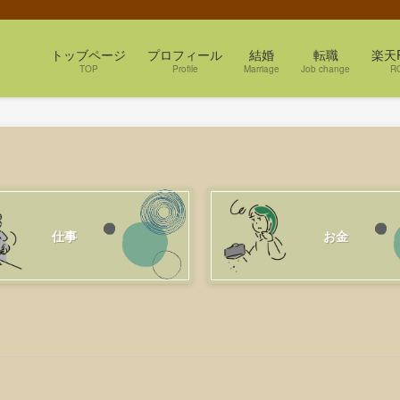
トッブページ
プロフィール
結婚
転職
楽天
TOP
Profile
Marriage
Job change
R
仕事
お金