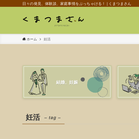
日々の発見、体験談、家庭事情をぶっちゃける！ | くまつまさん
ホーム
妊活
結婚、妊娠
妊活
– tag –