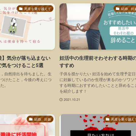
死産を乗り越えて
結婚、妊
後】気分が落ち込まない
妊活中の生理前そわそわする時期
で気をつけること5選
すすめ
れ，自然排出を待ちました。生
子供を授かりたい 妊活を始めて生理予定日
をつけたこと，今後の考えにつ
に妊娠しているのか生理が来るのかソワソ
した。
する時期におすすめしたいことと辞めるこ
を紹介します！
2021.10.21
結婚、妊娠
死産を乗り越え