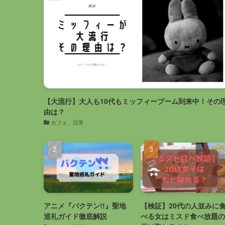
【大流行】大人も10代もミッフィーブーム到来中！その
由は？
カフェ、日常
アニメ『バクテン!!』聖地
【検証】20代の人並みに
巡礼ガイド徹底解説
べる女はミスド食べ放題の