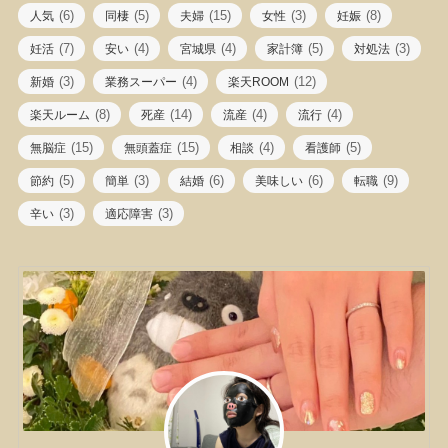
(6)
(5)
(15)
(3)
(8)
人気
同棲
夫婦
女性
妊娠
(7)
(4)
(4)
(5)
(3)
妊活
安い
宮城県
家計簿
対処法
(3)
(4)
(12)
新婚
業務スーパー
楽天ROOM
(8)
(14)
(4)
(4)
楽天ルーム
死産
流産
流行
(15)
(15)
(4)
(5)
無脳症
無頭蓋症
相談
看護師
(5)
(3)
(6)
(6)
(9)
節約
簡単
結婚
美味しい
転職
(3)
(3)
辛い
適応障害