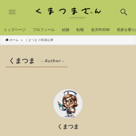
トッブページ
プロフィール
結婚
転職
楽天ROOM
死産を乗り
ホーム
くまつま の執筆記事
くまつま
- Author -
くまつま